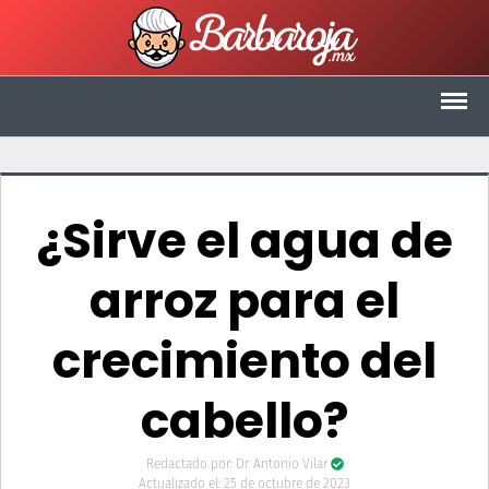
Saltar
al
contenido
¿Sirve el agua de
arroz para el
crecimiento del
cabello?
Redactado por:
Dr. Antonio Vilar
Actualizado el:
25 de octubre de 2023