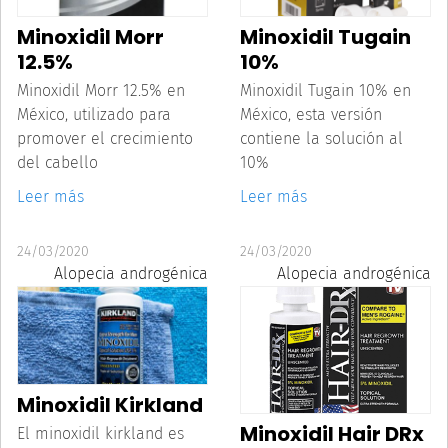
Minoxidil Morr
Minoxidil Tugain
12.5%
10%
Minoxidil Morr 12.5% en
Minoxidil Tugain 10% en
México, utilizado para
México, esta versión
promover el crecimiento
contiene la solución al
del cabello
10%
Leer más
Leer más
24/03/2020
24/03/2020
Alopecia androgénica
Alopecia androgénica
Minoxidil Kirkland
Minoxidil Hair DRx
El minoxidil kirkland es