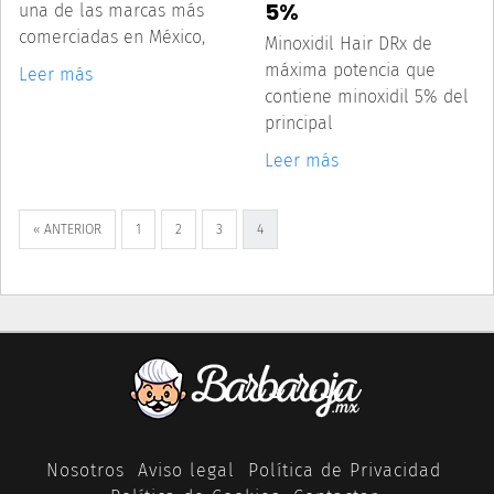
5%
una de las marcas más
comerciadas en México,
Minoxidil Hair DRx de
máxima potencia que
Leer más
contiene minoxidil 5% del
principal
Leer más
« ANTERIOR
1
2
3
4
Nosotros
Aviso legal
Política de Privacidad